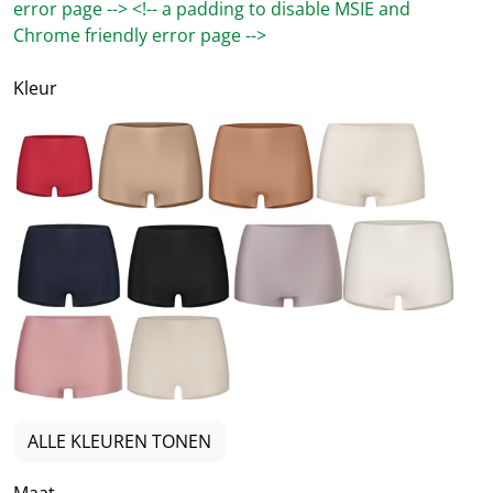
error page --> <!-- a padding to disable MSIE and
Chrome friendly error page -->
Kleur
Rood
Bruin
Bruin
Beige
Blauw
Zwart
Beige
Wit
Print
Beige
ALLE KLEUREN TONEN
Maat