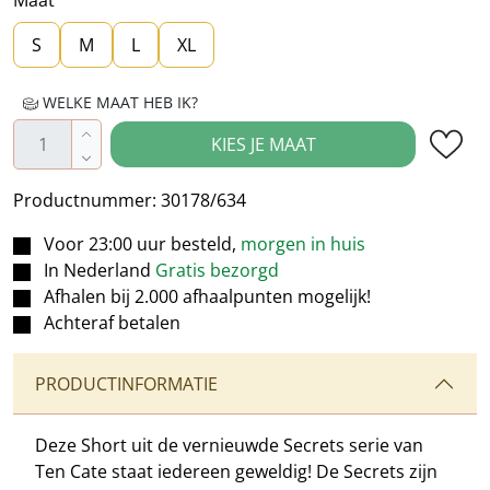
S
M
L
XL
WELKE MAAT HEB IK?
Producthoeveelheid: Voer de gewenste hoe
KIES JE MAAT
Productnummer:
30178/634
Voor 23:00 uur besteld,
morgen in huis
In Nederland
Gratis bezorgd
Afhalen bij 2.000 afhaalpunten mogelijk!
Achteraf betalen
PRODUCTINFORMATIE
Deze Short uit de vernieuwde Secrets serie van
Ten Cate staat iedereen geweldig! De Secrets zijn