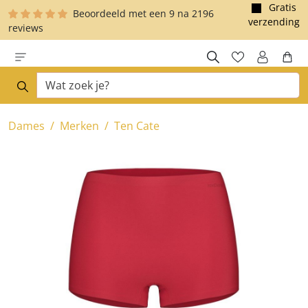
Gratis
Beoordeeld met een
9
na
2196
e hoofdinhoud
verzending
reviews
Dames
Merken
Ten Cate