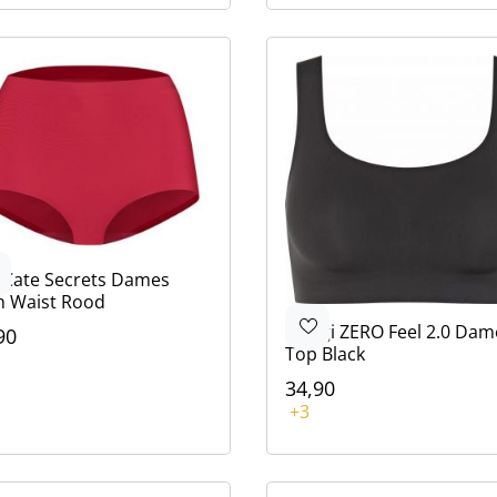
 Cate
Secrets Dames
h Waist Rood
Sloggi
ZERO Feel 2.0 Dam
90
Top Black
ur
e
d
ge
e
34,90
Kleur
+3
Zwart
Blauw
Bruin
Roze
Bruin