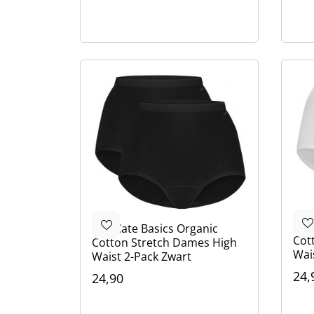
Kle
Zwa
Bei
Wit
Ten
Ten Cate
Basics Organic
Cot
Cotton Stretch Dames High
Wai
Waist 2-Pack Zwart
24,
24,90
Kle
Kleur
Wit
Bei
Zwa
Zwart
Wit
Beige