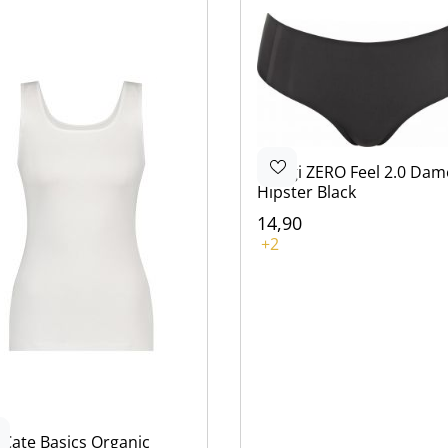
Sloggi
ZERO Feel 2.0 Dam
Hipster Black
14,90
Kleur
+2
Zwart
Wit
Bruin
Rood
Roze
 Cate
Basics Organic