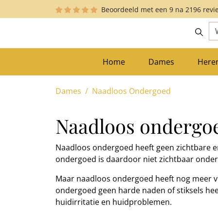
Beoordeeld met een
9
na
2196
revi
zoekopdracht
Ga naar de hoofdnavigatie
Home
Dames
Here
Dames
Naadloos Ondergoed
Naadloos ondergo
Naadloos ondergoed heeft geen zichtbare e
ondergoed is daardoor niet zichtbaar onder 
Maar naadloos ondergoed heeft nog meer v
ondergoed geen harde naden of stiksels hee
huidirritatie en huidproblemen.