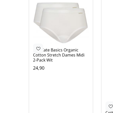
Ten Cate
Basics Organic
Cotton Stretch Dames Midi
2-Pack Wit
24,90
Kleur
Wit
Beige
Zwart
Ten
Cot