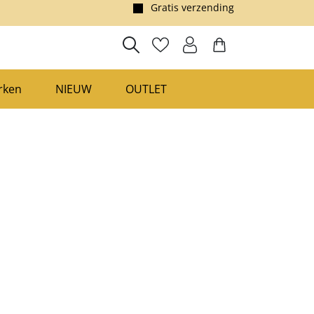
Voor 23:00 besteld, morgen in huis!*
rken
NIEUW
OUTLET