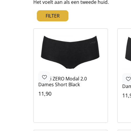
Het voelt aan als een tweede huid.
FILTER
Eerste pagina
Vorige pagina
Volgende
Laat
1
2
3
4
5
Sloggi
ZERO Modal 2.0
Slo
Dames Short Black
Dam
11,90
11,
Kleur
Kle
Zwart
Bruin
Bruin
Beige
Zwa
Bru
Ivo