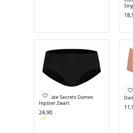
Sing
18,
Kle
Bei
Zwa
Wit
Slo
Ten Cate
Secrets Dames
Dam
Hipster Zwart
11,
24,90
Kle
Bru
Bru
Zwa
Bei
Kleur
+7
Wit
Zwart
Rood
Beige
Blauw