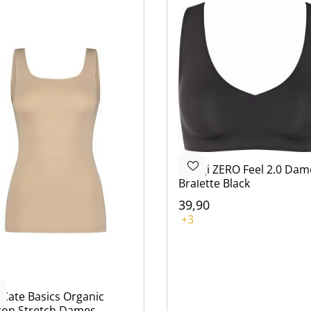
Sloggi
ZERO Feel 2.0 Dam
Bralette Black
39,90
Kleur
+3
Zwart
Bruin
Blauw
Bruin
Blauw
 Cate
Basics Organic
ton Stretch Dames