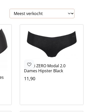
Sloggi
ZERO Modal 2.0
Dames Hipster Black
es
11,90
Kleur
Zwart
Bruin
Roze
Bruin