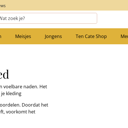
ews
n
Meisjes
Jongens
Ten Cate Shop
Me
ed
n voelbare naden. Het
je kleding
oordelen. Doordat het
ft, voorkomt het