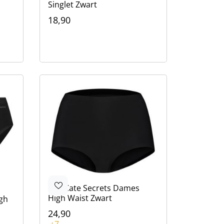
Singlet Zwart
18,90
Kleur
Zwart
Beige
Wit
Ten Cate
Secrets Dames
High Waist Zwart
gh
24,90
Kleur
+7