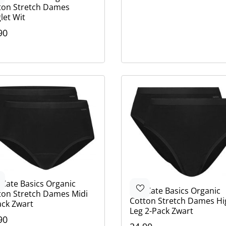
ton Stretch Dames
let Wit
90
ur
rt
ge
 Cate
Basics Organic
Ten Cate
Basics Organic
ton Stretch Dames Midi
Cotton Stretch Dames Hi
ack Zwart
Leg 2-Pack Zwart
90