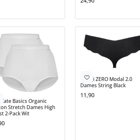
24,90
ur
Kleur
rt
ge
Zwart
Beige
Wit
Sloggi
ZERO Modal 2.0
Dames String Black
11,90
 Cate
Basics Organic
Kleur
Zwart
Bruin
Bruin
Beige
ton Stretch Dames High
st 2-Pack Wit
90
ur
ge
rt