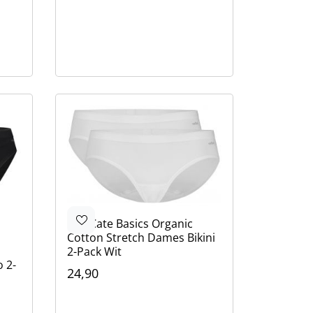
Ten Cate
Basics Organic
Cotton Stretch Dames Bikini
2-Pack Wit
 2-
24,90
Kleur
Wit
Beige
Zwart