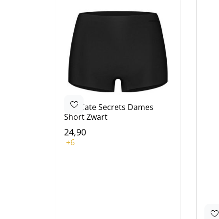
Ten Cate
Secrets Dames
Short Zwart
24,90
Kleur
+6
Zwart
Bruin
Bruin
Beige
Blauw
Ten