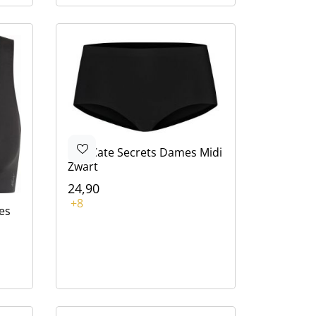
Ten Cate
Secrets Dames Midi
Zwart
24,90
Kleur
+8
es
Zwart
Wit
Zwart
Bruin
Rood