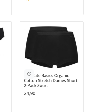
Zwart
Roze
Wit
Beige
Roze
Ten Cate
Basics Organic
Cotton Stretch Dames Short
2-Pack Zwart
24,90
Kleur
Zwart
Wit
Beige