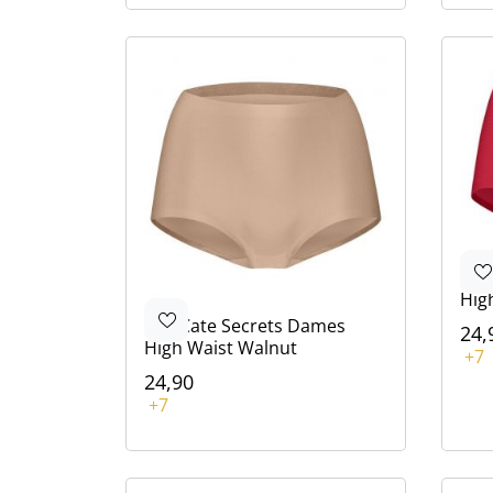
Ten
Hig
Ten Cate
Secrets Dames
24,
High Waist Walnut
Kle
+7
Roz
Roo
Wit
Bei
Roz
24,90
Kleur
+7
Roze
Bruin
Wit
Beige
Roze