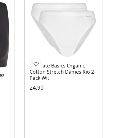
Ten Cate
Basics Organic
Cotton Stretch Dames Rio 2-
es
Pack Wit
24,90
Kleur
Wit
Beige
Zwart