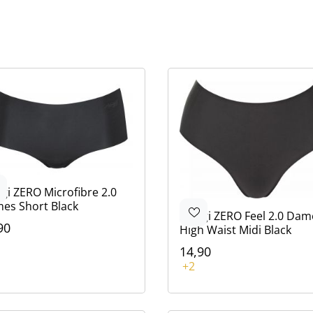
 pagina
ste pagina
ggi
ZERO Microfibre 2.0
es Short Black
Sloggi
ZERO Feel 2.0 Dam
90
High Waist Midi Black
ur
14,90
rt
in
or
Kleur
+2
Zwart
Blauw
Wit
Bruin
Wit