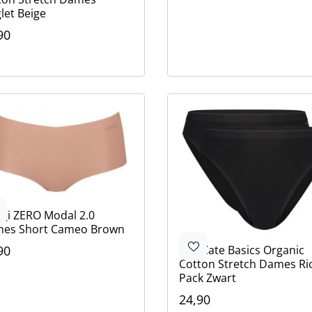
let Beige
90
ur
ge
rt
ggi
ZERO Modal 2.0
es Short Cameo Brown
Ten Cate
Basics Organic
90
Cotton Stretch Dames Rio
ur
in
in
rt
ge
Pack Zwart
24,90