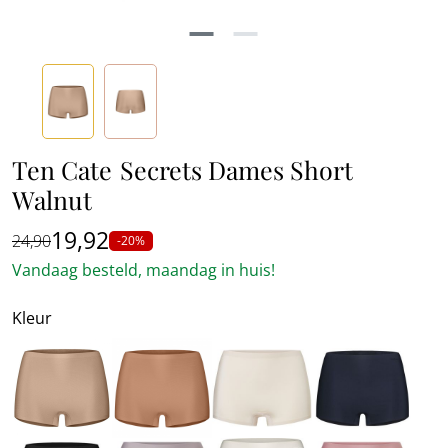
Ten Cate
Secrets Dames Short
Walnut
19,92
24,90
-20%
Vandaag besteld, maandag in huis!
Kleur
Bruin
Bruin
Beige
Blau