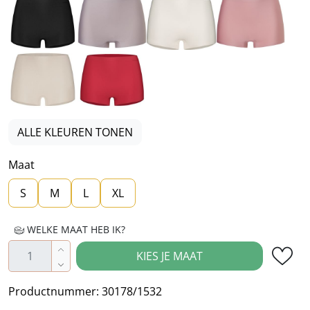
Zwart
Beige
Wit
Print
Beige
Rood
ALLE KLEUREN TONEN
Maat
S
M
L
XL
WELKE MAAT HEB IK?
Producthoeveelheid: Voer de gewenste hoe
KIES JE MAAT
Productnummer:
30178/1532