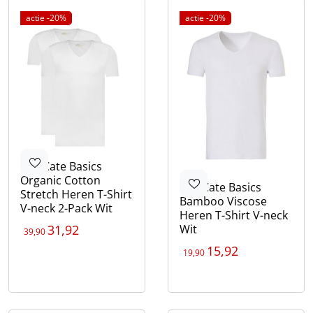
vind jij zeker iets bij Vetex!
actie -20%
actie -20%
Ten Cate
Basics
Organic Cotton
Ten Cate
Basics
Stretch Heren T-Shirt
Bamboo Viscose
V-neck 2-Pack Wit
Heren T-Shirt V-neck
31,92
Wit
39,90
Kleur
15,92
19,90
Wit
Zwart
Kleur
Wit
Zwart