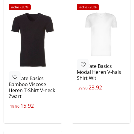
actie -20%
actie -20%
Ten Cate
Basics
Modal Heren V-hals
Shirt Wit
Ten Cate
Basics
Bamboo Viscose
23,92
29,90
Heren T-Shirt V-neck
Kleur
Zwart
Wit
15,92
19,90
Kleur
Zwart
Wit