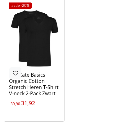
actie -20%
Ten Cate
Basics
Organic Cotton
Stretch Heren T-Shirt
V-neck 2-Pack Zwart
31,92
39,90
Kleur
Zwart
Wit