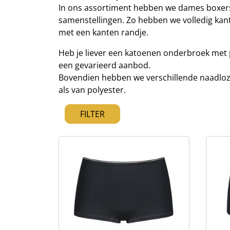
In ons assortiment hebben we dames boxers
samenstellingen. Zo hebben we volledig kan
met een kanten randje.
Heb je liever een katoenen onderbroek met 
een gevarieerd aanbod.
Bovendien hebben we verschillende naadloz
als van polyester.
FILTER
Eerste pagina
Vorige pagina
Volgende pagina
Laatste pagina
1
2