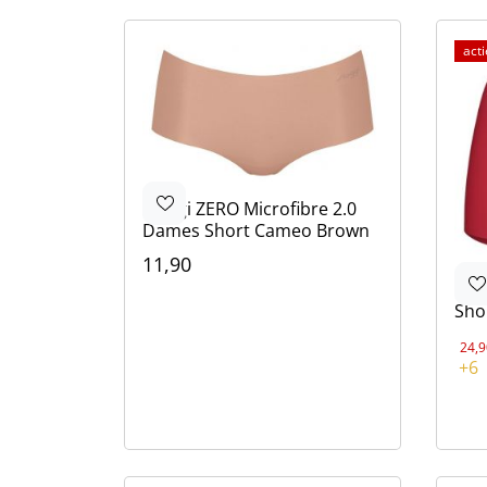
act
Sloggi
ZERO Microfibre 2.0
Dames Short Cameo Brown
11,90
Kleur
Ten
Bruin
Zwart
Ivoor
Sho
24,9
Kle
+6
Roo
Bru
Bru
Bei
Bla