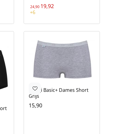
19,92
24,90
Kleur
+6
Zwart
Bruin
Bruin
Beige
Blauw
Sloggi
Basic+ Dames Short
Grijs
15,90
ort
Kleur
Grijs
Zwart
Wit