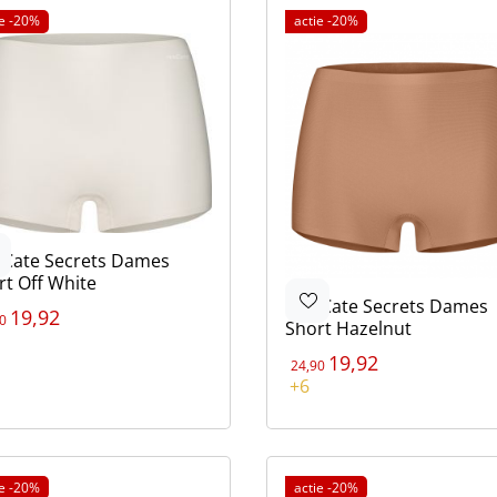
ie -20%
actie -20%
 Cate
Secrets Dames
rt Off White
Ten Cate
Secrets Dames
19,92
0
Short Hazelnut
ur
in
in
ge
uw
19,92
24,90
Kleur
+6
Bruin
Bruin
Beige
Blauw
Zwart
ie -20%
actie -20%