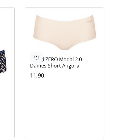
Sloggi
ZERO Modal 2.0
Dames Short Angora
11,90
Kleur
Beige
Bruin
Zwart
Bruin