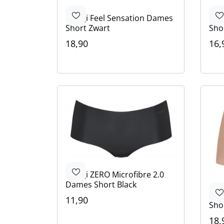
Sloggi
Feel Sensation Dames
Slo
Short Zwart
Sho
18,90
16,
Kleur
Kle
Zwart
Wit
Beige
Zwa
Wit
Sloggi
ZERO Microfibre 2.0
Dames Short Black
Slo
11,90
Sho
Kleur
Zwart
Bruin
Ivoor
18,