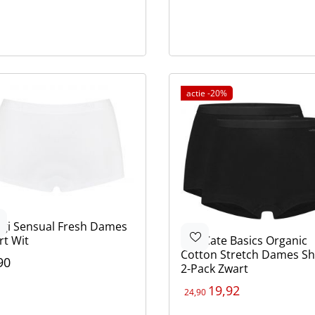
Kleur
ur
Zwart
Wit
Grijs
ge
rt
actie -20%
ggi
Sensual Fresh Dames
Ten Cate
Basics Organic
rt Wit
Cotton Stretch Dames Sh
90
2-Pack Zwart
ur
rt
19,92
24,90
Kleur