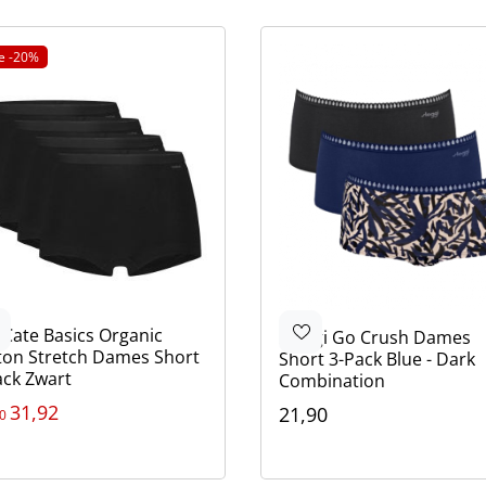
ie -20%
 Cate
Basics Organic
Sloggi
Go Crush Dames
ton Stretch Dames Short
Short 3-Pack Blue - Dark
ack Zwart
Combination
31,92
21,90
0
ur
Kleur
rt
ge
Zwart
Print
Blauw
Print