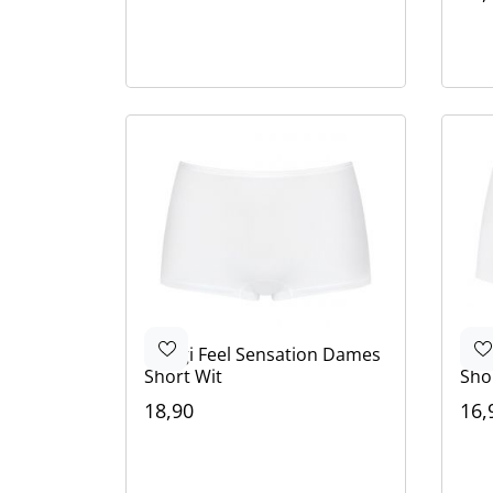
Kle
Bei
Zwa
Wit
Sloggi
Feel Sensation Dames
Slo
Short Wit
Sho
18,90
16,
Kleur
Kle
Wit
Zwart
Beige
Wit
Zwa