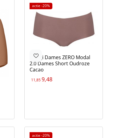
actie -20%
Sloggi
Dames ZERO Modal
2.0 Dames Short Oudroze
Cacao
9,48
11,85
Kleur
Bruin
Zwart
Bruin
Beige
actie -20%