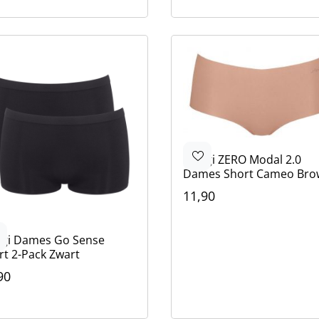
Zwart
Wit
Beige
Sloggi
ZERO Modal 2.0
Dames Short Cameo Bro
11,90
Kleur
Bruin
Bruin
Zwart
Beige
ggi
Dames Go Sense
rt 2-Pack Zwart
90
ur
rt