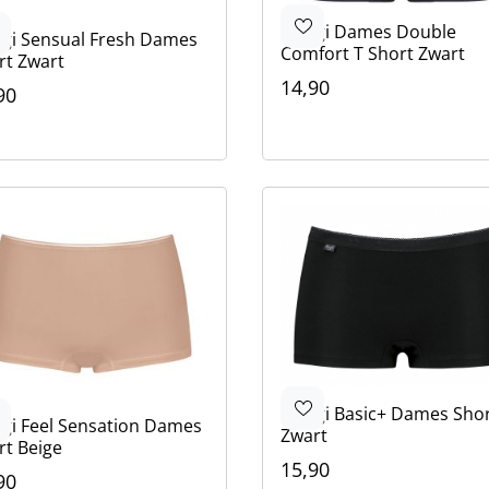
Sloggi
Dames Double
ggi
Sensual Fresh Dames
Comfort T Short Zwart
rt Zwart
14,90
90
Kleur
ur
Zwart
Wit
rt
Sloggi
Basic+ Dames Sho
ggi
Feel Sensation Dames
Zwart
rt Beige
15,90
90