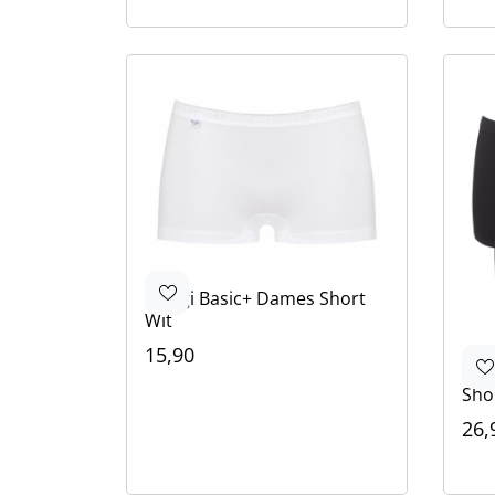
Sloggi
Basic+ Dames Short
Wit
15,90
Slo
Kleur
Sho
Wit
Zwart
Grijs
26,
Kle
Zwa
Wit