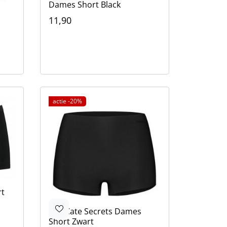
Dames Short Black
11,90
Kleur
Zwart
Bruin
Bruin
Beige
actie -20%
rt
Ten Cate
Secrets Dames
Short Zwart