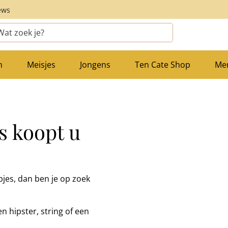
ews
n
Meisjes
Jongens
Ten Cate Shop
Me
s koopt u
jes, dan ben je op zoek
n hipster, string of een