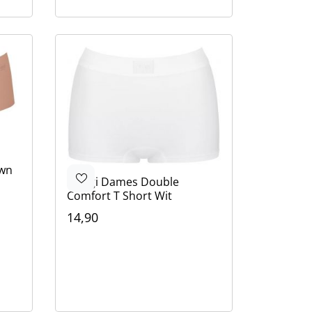
wn
Sloggi
Dames Double
Comfort T Short Wit
14,90
Kleur
Wit
Zwart