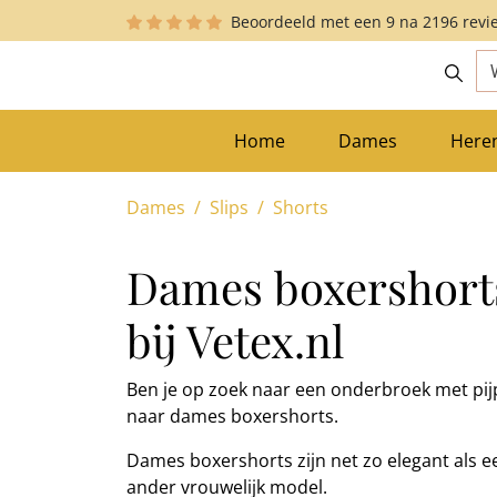
Beoordeeld met een
9
na
2196
revi
zoekopdracht
Ga naar de hoofdnavigatie
Home
Dames
Here
Dames
Slips
Shorts
Dames boxershort
bij Vetex.nl
Ben je op zoek naar een onderbroek met pijp
naar dames boxershorts.
Dames boxershorts zijn net zo elegant als ee
ander vrouwelijk model.