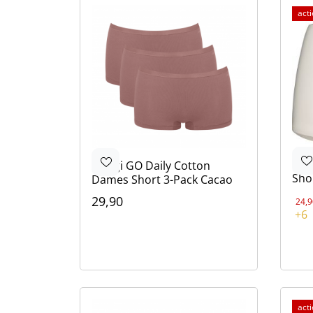
act
Ten
Sloggi
GO Daily Cotton
Sho
Dames Short 3-Pack Cacao
29,90
24,9
Kle
+6
Kleur
Bru
Wit
Bru
Bei
Bla
Bruin
Wit
Zwart
act