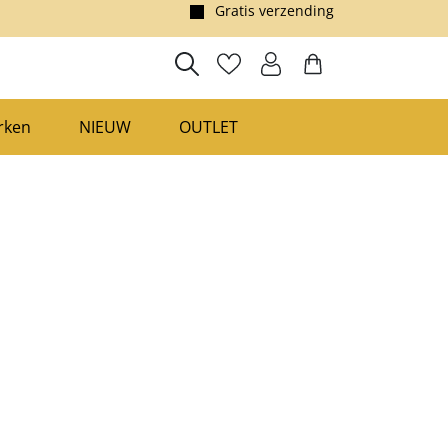
Voor 23:00 besteld, morgen in huis!*
rken
NIEUW
OUTLET