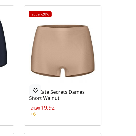
actie -20%
Ten Cate
Secrets Dames
Short Walnut
19,92
24,90
Kleur
+6
Bruin
Bruin
Beige
Blauw
Zwart