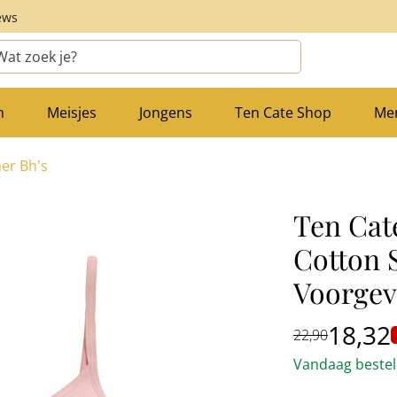
ews
n
Meisjes
Jongens
Ten Cate Shop
Me
ner Bh's
Ten Cat
Cotton 
Voorge
18,32
22,90
Vandaag besteld