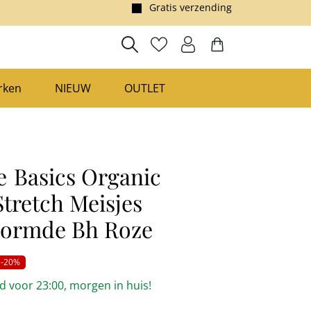
Gratis verzending
rken
NIEUW
OUTLET
e
Basics Organic
Stretch Meisjes
vormde Bh Roze
-20%
 voor 23:00, morgen in huis!