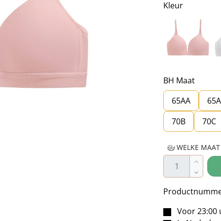
Kleur
R
BH Maat
65AA
65A
70B
70C
WELKE MAAT 
Producthoe
Productnumme
Voor 23:00 