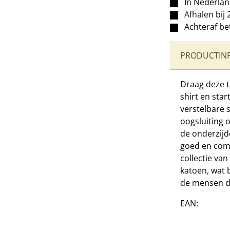
In Nederla
Afhalen bij 
Achteraf be
PRODUCTIN
Draag deze t
shirt en sta
verstelbare 
oogsluiting 
de onderzijd
goed en comf
collectie va
katoen, wat 
de mensen d
EAN: