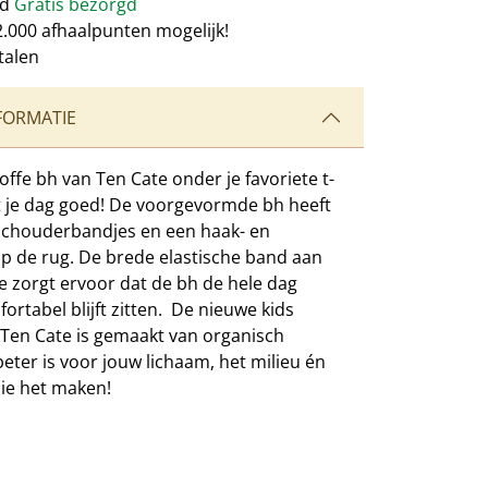
nd
Gratis bezorgd
2.000 afhaalpunten mogelijk!
talen
FORMATIE
offe bh van Ten Cate onder je favoriete t-
rt je dag goed! De voorgevormde bh heeft
schouderbandjes en een haak- en
op de rug. De brede elastische band aan
e zorgt ervoor dat de bh de hele dag
ortabel blijft zitten. De nieuwe kids
n Ten Cate is gemaakt van organisch
beter is voor jouw lichaam, het milieu én
ie het maken!