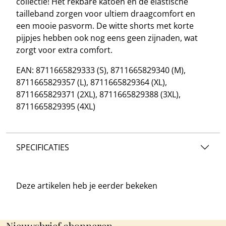
collectie! Het rekbare katoen en de elastische
tailleband zorgen voor ultiem draagcomfort en
een mooie pasvorm. De witte shorts met korte
pijpjes hebben ook nog eens geen zijnaden, wat
zorgt voor extra comfort.
EAN: 8711665829333 (S), 8711665829340 (M),
8711665829357 (L), 8711665829364 (XL),
8711665829371 (2XL), 8711665829388 (3XL),
8711665829395 (4XL)
SPECIFICATIES
Deze artikelen heb je
eerder bekeken
Nieuwsbrief abonneren