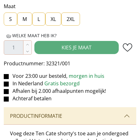
Maat
S
M
L
XL
2XL
WELKE MAAT HEB IK?
Producthoeveelheid: Voer de gewenste hoe
KIES JE MAAT
Productnummer:
32321/001
Voor 23:00 uur besteld,
morgen in huis
In Nederland
Gratis bezorgd
Afhalen bij 2.000 afhaalpunten mogelijk!
Achteraf betalen
PRODUCTINFORMATIE
Voeg deze Ten Cate shorty's toe aan je ondergoed