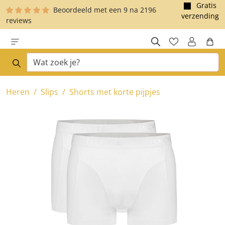
Gratis
Beoordeeld met een
9
na
2196
e hoofdinhoud
verzending
reviews
Heren
Slips
Shorts met korte pijpjes