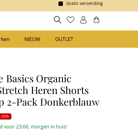
Gratis verzending
rken
NIEUW
OUTLET
e
Basics Organic
Stretch Heren Shorts
p 2-Pack Donkerblauw
-20%
 voor 23:00, morgen in huis!