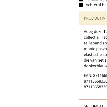
Achteraf be
PRODUCTIN
Voeg deze Te
collectie! He
tailleband z
mooie pasvo
elastische z
die van het 
donkerblauwe
EAN: 8711665
871166583365
87116658336
SPECIFICATIE