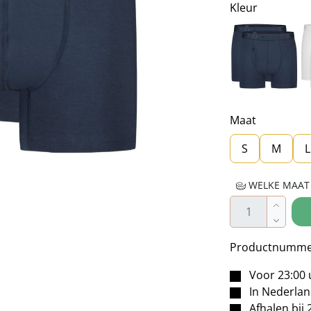
Kleur
Bl
Maat
S
M
L
WELKE MAAT 
Producthoe
Productnumme
Voor 23:00 
In Nederla
Afhalen bij 