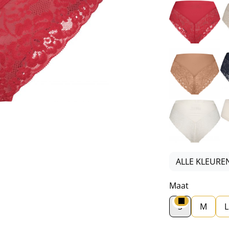
R
Br
Wi
ALLE KLEURE
Maat
S
M
L