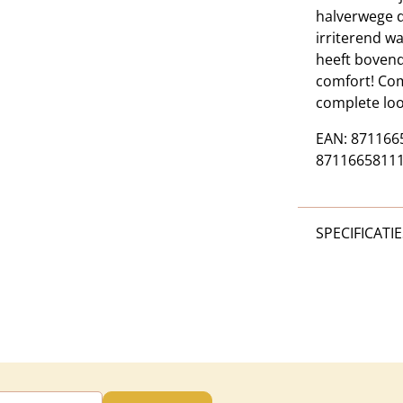
halverwege de
irriterend w
heeft bovend
comfort! Co
complete loo
EAN: 8711665
871166581115
SPECIFICATIE