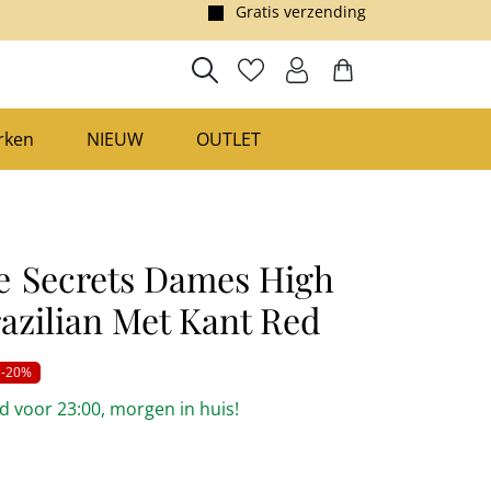
Gratis verzending
rken
NIEUW
OUTLET
e
Secrets Dames High
razilian Met Kant Red
-20%
 voor 23:00, morgen in huis!