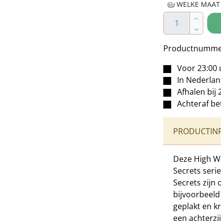
WELKE MAAT 
Producthoe
Productnumme
Voor 23:00 
In Nederla
Afhalen bij 
Achteraf be
PRODUCTIN
Deze High Wa
Secrets seri
Secrets zijn
bijvoorbeeld
geplakt en k
een achterzij