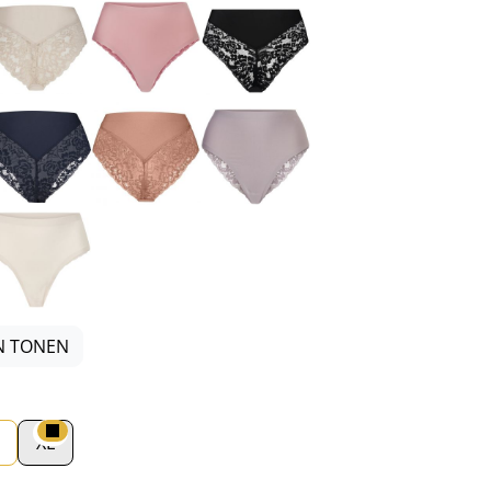
ood
Beige
Roze
Zwart
uin
Blauw
Roze
Beige
t
Beige
N TONEN
XL