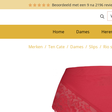
Beoordeeld met een
9
na
2196
revi
zoekopdracht
Ga naar de hoofdnavigatie
Home
Dames
Here
Merken
Ten Cate
Dames
Slips
Rio s