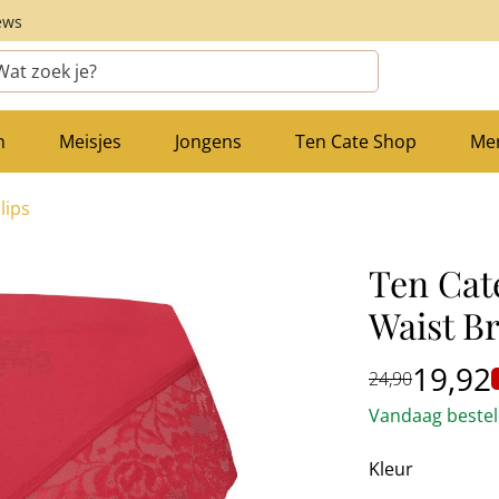
ews
n
Meisjes
Jongens
Ten Cate Shop
Me
lips
Ten Cat
Waist B
19,92
24,90
Vandaag besteld
Kleur