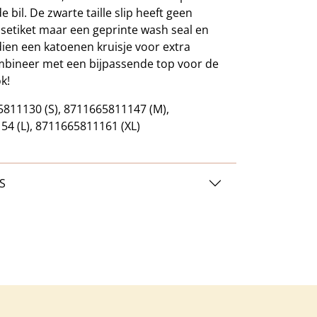
 bil. De zwarte taille slip heeft geen
asetiket maar een geprinte wash seal en
ien een katoenen kruisje voor extra
mbineer met een bijpassende top voor de
k!
811130 (S), 8711665811147 (M),
4 (L), 8711665811161 (XL)
S