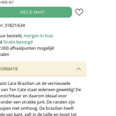
HEB IK?
veelheid: Voer de gewenste hoeveelheid
KIES JE MAAT
r:
31821/634
uur besteld,
morgen in huis
nd
Gratis bezorgd
2.000 afhaalpunten mogelijk!
talen
FORMATIE
ist Lace Brazilian uit de vernieuwde
e van Ten Cate staat iedereen geweldig! De
 onzichtbaar en daarom ideaal voor
 onder een strakke jurk. De randen zijn
ruipen niet omhoog. De brazilian heeft
de van kant, valt in de taille en loopt tot