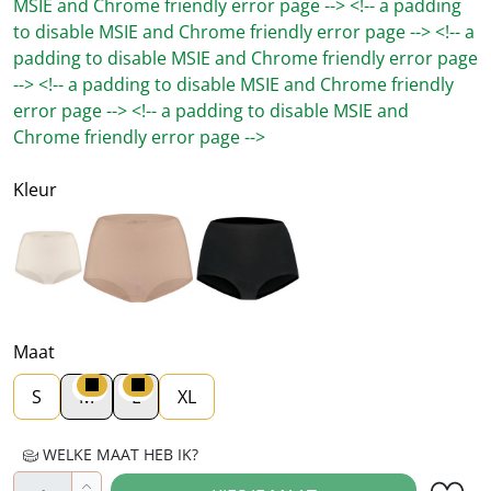
MSIE and Chrome friendly error page --> <!-- a padding
to disable MSIE and Chrome friendly error page --> <!-- a
padding to disable MSIE and Chrome friendly error page
--> <!-- a padding to disable MSIE and Chrome friendly
error page --> <!-- a padding to disable MSIE and
Chrome friendly error page -->
Kleur
Beige
Bruin
Zwart
Maat
S
M
L
XL
WELKE MAAT HEB IK?
Producthoeveelheid: Voer de gewenste hoe