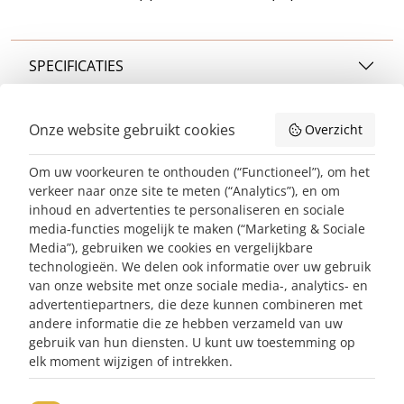
SPECIFICATIES
Onze website gebruikt cookies
Overzicht
Deze artikelen heb je
eerder bekeken
Om uw voorkeuren te onthouden (“Functioneel”), om het
verkeer naar onze site te meten (“Analytics”), en om
Nieuwsbrief abonneren
inhoud en advertenties te personaliseren en sociale
media-functies mogelijk te maken (“Marketing & Sociale
E-mailadres*
ABONNEREN
Media”), gebruiken we cookies en vergelijkbare
technologieën. We delen ook informatie over uw gebruik
Contact
van onze website met onze sociale media-, analytics- en
advertentiepartners, die deze kunnen combineren met
Klantenservice
andere informatie die ze hebben verzameld van uw
gebruik van hun diensten. U kunt uw toestemming op
Over ons
elk moment wijzigen of intrekken.
Collectie