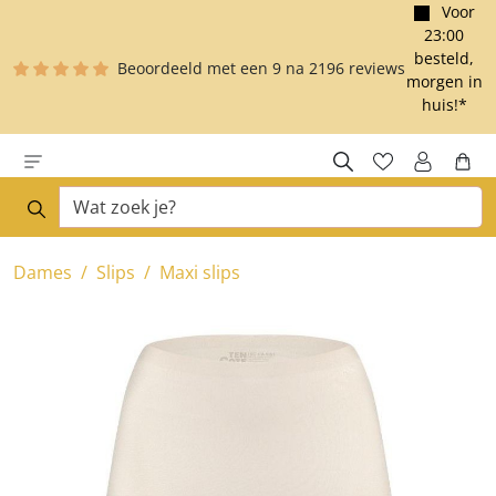
Toestemmingsvenster geopend
Voor
e hoofdinhoud
23:00
besteld,
Beoordeeld met een
9
na
2196
reviews
morgen in
huis!*
Dames
Slips
Maxi slips