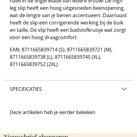
have in de lingerielade van iedere vrouw! De high
leg slip heeft een hoog uitgesneden beenopening,
wat de lengte van je benen accentueert. Daarnaast
heeft de slip een corrigerende werking bij de buik
en taille. De slip heeft een badstofkruisje wat zorgt
voor een hoog draagcomfort.
EAN: 8711665839714 (S), 8711665839721 (M),
8711665839738 (L), 8711665839745 (XL),
8711665839752 (2XL)
SPECIFICATIES
Deze artikelen heb je
eerder bekeken
Nieuwsbrief abonneren