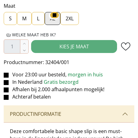
Maat
S
M
L
XL
2XL
WELKE MAAT HEB IK?
Producthoeveelheid: Voer de gewenste hoe
KIES JE MAAT
Productnummer:
32404/001
Voor 23:00 uur besteld,
morgen in huis
In Nederland
Gratis bezorgd
Afhalen bij 2.000 afhaalpunten mogelijk!
Achteraf betalen
PRODUCTINFORMATIE
Deze comfortabele basic shape slip is een must-