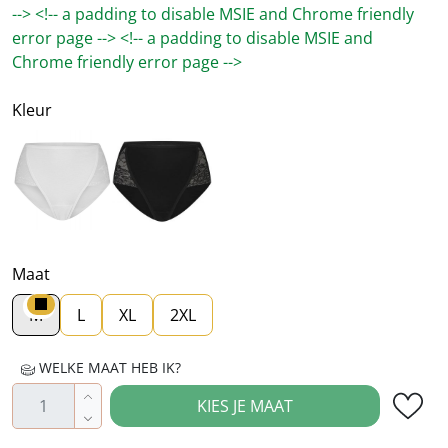
--> <!-- a padding to disable MSIE and Chrome friendly
error page --> <!-- a padding to disable MSIE and
Chrome friendly error page -->
Kleur
Wit
Zwart
Maat
M
L
XL
2XL
WELKE MAAT HEB IK?
Producthoeveelheid: Voer de gewenste hoe
KIES JE MAAT