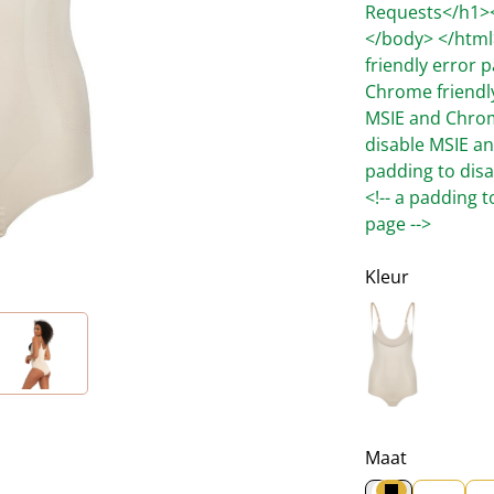
Requests</h1><
</body> </html
friendly error p
Chrome friendly
MSIE and Chrome
disable MSIE an
padding to disa
<!-- a padding 
page -->
Kleur
Beige
Maat