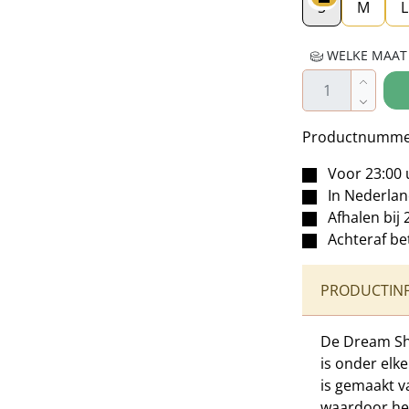
S
M
L
WELKE MAAT 
Producthoe
Productnumme
Voor 23:00 
In Nederla
Afhalen bij 
Achteraf be
PRODUCTIN
De Dream Sh
is onder elke
is gemaakt v
waardoor het