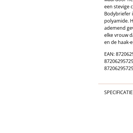
een stevige c
Bodybriefer 
polyamide. H
ademend gevo
elke vrouw d
en de haak-e
EAN: 8720629
872062957295
87206295729
SPECIFICATIE