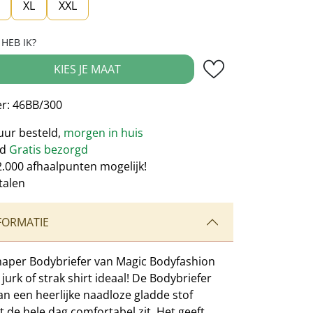
XL
XXL
HEB IK?
veelheid: Voer de gewenste hoeveelheid
KIES JE MAAT
r:
46BB/300
uur besteld,
morgen in huis
nd
Gratis bezorgd
2.000 afhaalpunten mogelijk!
talen
FORMATIE
aper Bodybriefer van Magic Bodyfashion
 jurk of strak shirt ideaal! De Bodybriefer
an een heerlijke naadloze gladde stof
 de hele dag comfortabel zit. Het geeft