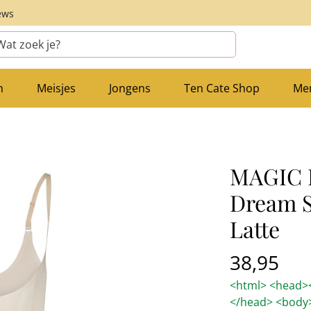
ews
n
Meisjes
Jongens
Ten Cate Shop
Me
MAGIC 
Dream S
Latte
38,95
<html> <head><
</head> <body