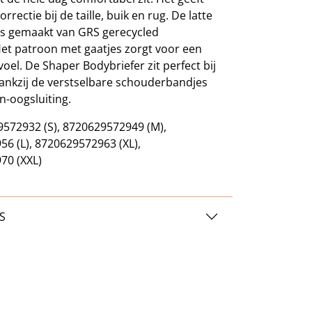
orrectie bij de taille, buik en rug. De latte
is gemaakt van GRS gerecycled
et patroon met gaatjes zorgt voor een
el. De Shaper Bodybriefer zit perfect bij
ankzij de verstselbare schouderbandjes
n-oogsluiting.
572932 (S), 8720629572949 (M),
6 (L), 8720629572963 (XL),
70 (XXL)
S